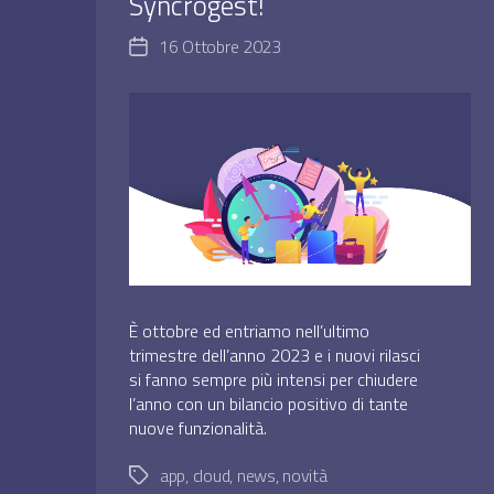
Syncrogest!
16 Ottobre 2023
Data
dell'articolo
È ottobre ed entriamo nell’ultimo
trimestre dell’anno 2023 e i nuovi rilasci
si fanno sempre più intensi per chiudere
l’anno con un bilancio positivo di tante
nuove funzionalità.
app
,
cloud
,
news
,
novità
Tag