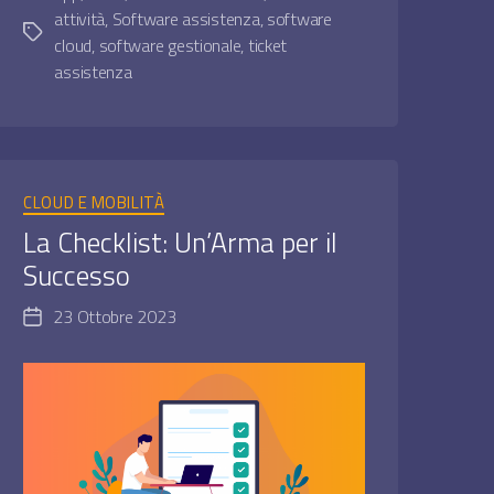
attività
,
Software assistenza
,
software
Tag
cloud
,
software gestionale
,
ticket
assistenza
Categorie
CLOUD E MOBILITÀ
La Checklist: Un’Arma per il
Successo
23 Ottobre 2023
Data
dell'articolo