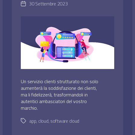
30 Settembre 2023
Data
dell'articolo
Un servizio clienti strutturato non solo
aumenterà la soddisfazione dei clienti,
ma li fidelizzerà, trasformandoli in
autentici ambasciatori del vostro
marchio.
app
,
cloud
,
software cloud
Tag