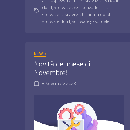
app
,
app gestionale
,
Assistenza Tecnica in
cloud
,
Software Assistenza Tecnica
,
Tag
software assistenza tecnica in cloud
,
software cloud
,
software gestionale
Categorie
NEWS
Novità del mese di
Novembre!
8 Novembre 2023
Data
dell'articolo