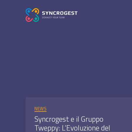
SYNCROGEST
BLOG
-
Gestionale
assistenza
tecnica
in
cloud
Categorie
NEWS
Syncrogest e il Gruppo
Tweppy: L’Evoluzione del