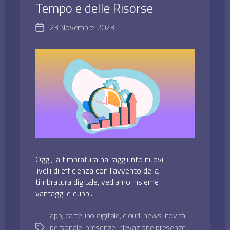
Tempo e delle Risorse
23 Novembre 2023
Data
dell'articolo
Oggi, la timbratura ha raggiunto nuovi
livelli di efficienza con l’avvento della
timbratura digitale, vediamo insieme
vantaggi e dubbi.
app
,
cartellino digitale
,
cloud
,
news
,
novità
,
personale
,
presenze
,
rilevazione presenze
,
Tag