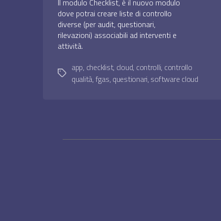
Il modulo Checklist, è il nuovo modulo
dove potrai creare liste di controllo
diverse (per audit, questionari,
rilevazioni) associabili ad interventi e
attività.
app
,
checklist
,
cloud
,
controlli
,
controllo
Tag
qualità
,
fgas
,
questionari
,
software cloud
Navigazione
articoli