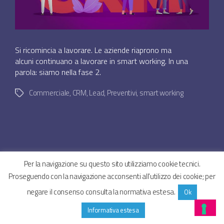
Si ricomincia a lavorare. Le aziende riaprono ma
alcuni continuano a lavorare in smart working. In una
parola: siamo nella fase 2.
Commerciale
,
CRM
,
Lead
,
Preventivi
,
smart working
Tag
© 2026
SYNCROGEST BLOG – Gestionale assistenza
Su
Per la navigazione su questo sito utilizziamo cookie tecnici.
tecnica in cloud
↑
Privacy Policy
Cookie Policy
Proseguendo con la navigazione acconsenti all’utilizzo dei cookie; per
negare il consenso consulta la normativa estesa.
Ok
Informativa estesa