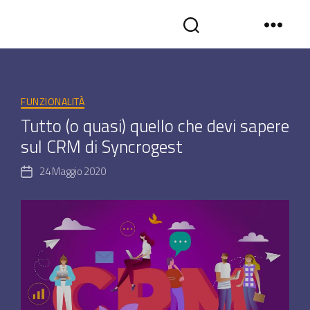
Tag:
Preventivi
SYNCROGEST
BLOG
-
Categorie
Gestionale
FUNZIONALITÀ
assistenza
Tutto (o quasi) quello che devi sapere
tecnica
sul CRM di Syncrogest
in
cloud
24 Maggio 2020
Data
dell'articolo