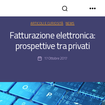
SYNCROGEST
Categorie
ARTICOLI E CURIOSITÀ
NEWS
BLOG
-
Fatturazione elettronica:
Gestionale
assistenza
prospettive tra privati
tecnica
in
cloud
17 Ottobre 2017
Data
dell'articolo