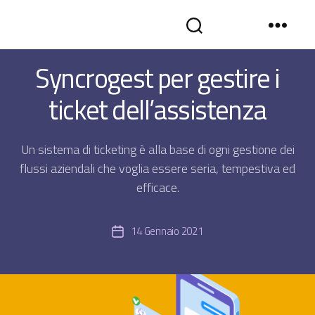
Categorie
FUNZIONALITÀ
SYNCROGEST
Syncrogest per gestire i
BLOG
-
ticket dell’assistenza
Gestionale
assistenza
tecnica
in
Un sistema di ticketing è alla base di ogni gestione dei
cloud
flussi aziendali che voglia essere seria, tempestiva ed
efficace.
14 Gennaio 2021
Data
dell'articolo