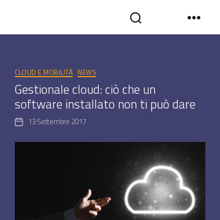
Tag:
risparmio
SYNCROGEST
BLOG
-
Categorie
Gestionale
CLOUD E MOBILITÀ
NEWS
assistenza
Gestionale cloud: ciò che un
tecnica
software installato non ti può dare
in
cloud
13 Settembre 2017
Data
dell'articolo