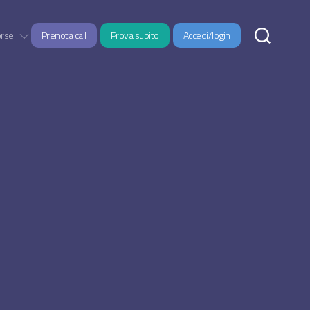
orse
Prenota call
Prova subito
Accedi/login