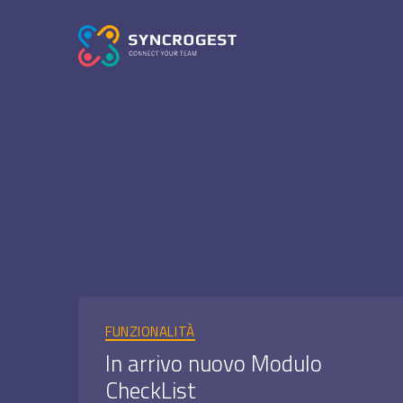
SYNCROGEST
BLOG
-
Gestionale
assistenza
tecnica
in
cloud
Categorie
FUNZIONALITÀ
In arrivo nuovo Modulo
CheckList