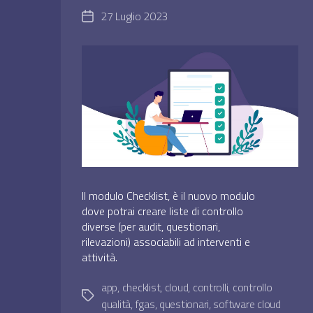
27 Luglio 2023
Data
dell'articolo
Il modulo Checklist, è il nuovo modulo
dove potrai creare liste di controllo
diverse (per audit, questionari,
rilevazioni) associabili ad interventi e
attività.
app
,
checklist
,
cloud
,
controlli
,
controllo
Tag
qualità
,
fgas
,
questionari
,
software cloud