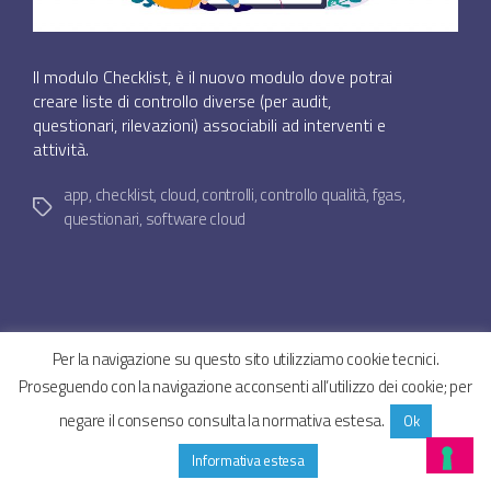
Il modulo Checklist, è il nuovo modulo dove potrai
creare liste di controllo diverse (per audit,
questionari, rilevazioni) associabili ad interventi e
attività.
app
,
checklist
,
cloud
,
controlli
,
controllo qualità
,
fgas
,
Tag
questionari
,
software cloud
Per la navigazione su questo sito utilizziamo cookie tecnici.
© 2026
SYNCROGEST BLOG – Gestionale assistenza
Su
Proseguendo con la navigazione acconsenti all’utilizzo dei cookie; per
tecnica in cloud
↑
Privacy Policy
Cookie Policy
negare il consenso consulta la normativa estesa.
Ok
Informativa estesa